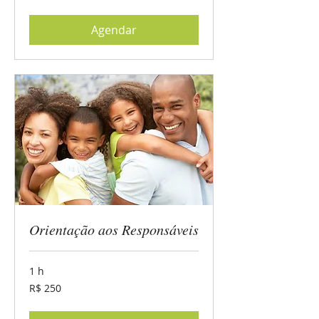
brasileiros
Agendar
Orientação aos Responsáveis
1 h
250
R$ 250
Reais
brasileiros