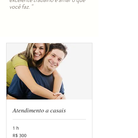
você faz. "
Atendimento a casais
1 h
300
R$ 300
Reais