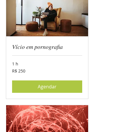
Vício em pornografia
1 h
250
R$ 250
Reais
brasileiros
Agendar