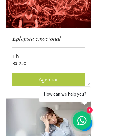
Eplepsia emocional
1 h
250
R$ 250
Reais
brasileiros
Agendar
How can we help you?
1