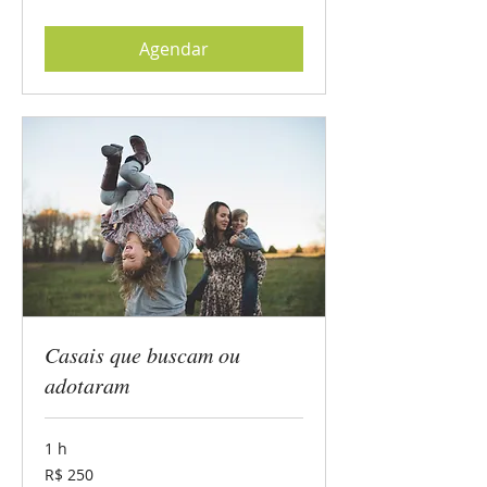
brasileiros
Agendar
Casais que buscam ou
adotaram
1 h
250
R$ 250
Reais