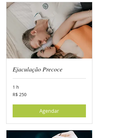
Ejaculação Precoce
1 h
250
R$ 250
Reais
brasileiros
Agendar