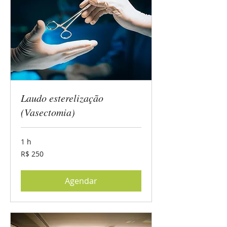
Laudo esterelização
(Vasectomia)
1 h
250
R$ 250
Reais
brasileiros
Agendar