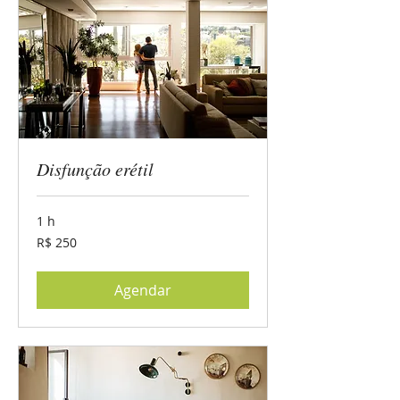
Disfunção erétil
1 h
250
R$ 250
Reais
brasileiros
Agendar