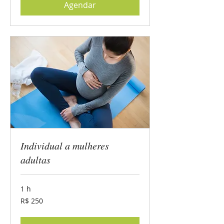
Agendar
Individual a mulheres
adultas
1 h
250
R$ 250
Reais
brasileiros