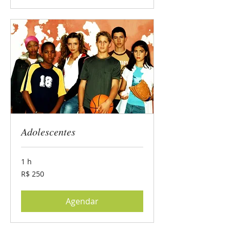
Adolescentes
1 h
250
R$ 250
Reais
brasileiros
Agendar