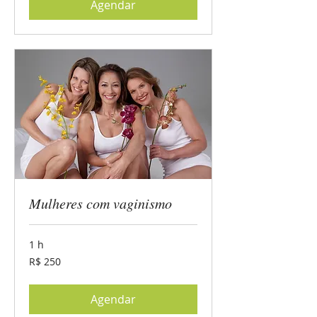
Agendar
Mulheres com vaginismo
1 h
250
R$ 250
Reais
brasileiros
Agendar