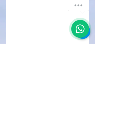
CRISTIANE CORRÊA
VASCONCELOS
Psicóloga e Terapeuta Sexual
CRP12/14612
Florianópolis, SC
ccvpsicologa@gmail.com