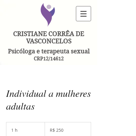
CRISTIANE CORRÊA DE
VASCONCELOS
Psicóloga e terapeuta sexual
CRP12/14612
Individual a mulheres
adultas
250
Reais
1 h
1
R$ 250
brasileiros