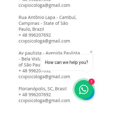
ccvpsicologa@gmail.com
Rua Antônio Lapa - Cambuí,
Campinas - State of São
Paulo, Brazil
+ 48 996207692
ccvpsicologa@gmail.com
Av paulista - Avenida Paulista
- Bela Vista, São Paulo - State
How can we help you?
of São Paulo, Brazil
+ 48 996207692
ccvpsicologa@gmail.com
1
Florianópolis, SC, Brasil
+ 48 996207692
ccvpsicologa@gmail.com
Av. Tancredo Neves, Salvador
- State of Bahia, Brazil
+ 48 996207692
ccvpsicologa@gmail.com