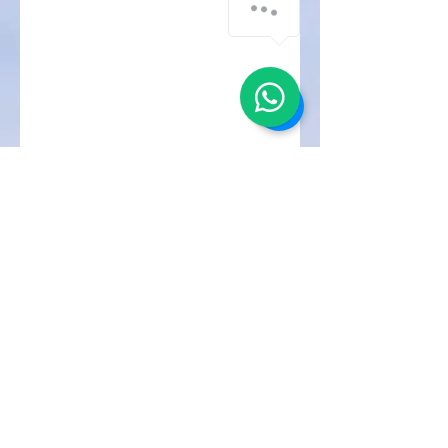
CRISTIANE CORRÊA
VASCONCELOS
Psicóloga e Terapeuta Sexual
CRP12/14612
Florianópolis, SC
ccvpsicologa@gmail.com