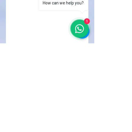
How can we help you?
1
CRISTIANE CORRÊA
VASCONCELOS
Psicóloga e Terapeuta Sexual
CRP12/14612
Florianópolis, SC
ccvpsicologa@gmail.com