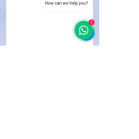
How can we help you?
1
CRISTIANE CORRÊA
VASCONCELOS
Psicóloga e Terapeuta Sexual
CRP12/14612
Florianópolis, SC
ccvpsicologa@gmail.com